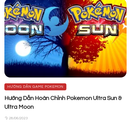
HƯỚNG DẪN GAME POKEMON
Hướng Dẫn Hoàn Chỉnh Pokemon Ultra Sun &
Ultra Moon
28/06/2023