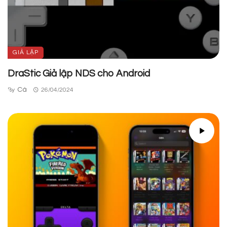
GIẢ LẬP
DraStic Giả lập NDS cho Android
Cá
By
26/04/2024