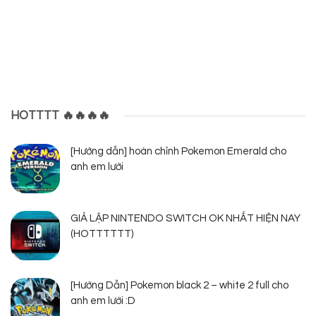
HOTTTT 🔥🔥🔥🔥
[Hướng dẫn] hoàn chỉnh Pokemon Emerald cho
anh em lười
GIẢ LẬP NINTENDO SWITCH OK NHẤT HIỆN NAY
(HOTTTTTT)
[Hướng Dẫn] Pokemon black 2 – white 2 full cho
anh em lười :D