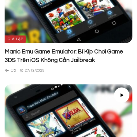
GIẢ LẬP
Manic Emu Game Emulator: Bí Kíp Chơi Game
3DS Trên iOS Không Cần Jailbreak
Cá
By
27/12/2025