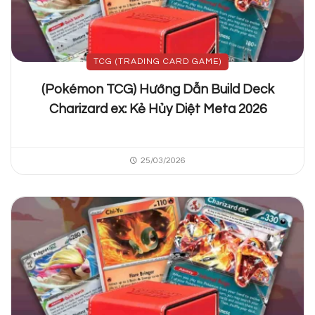
TCG (TRADING CARD GAME)
(Pokémon TCG) Hướng Dẫn Build Deck
Charizard ex: Kẻ Hủy Diệt Meta 2026
25/03/2026