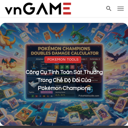
POKEMON TOOLS
Công Cụ Tính Toán Sát Thương
Trong Chế Độ Đôi Của
Pokémon Champions