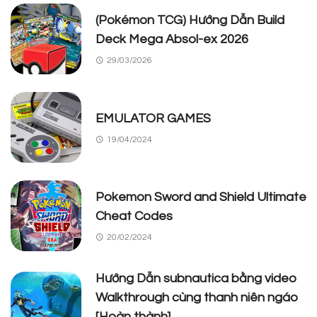
(Pokémon TCG) Hướng Dẫn Build
Deck Mega Absol-ex 2026
29/03/2026
EMULATOR GAMES
19/04/2024
Pokemon Sword and Shield Ultimate
Cheat Codes
20/02/2024
Hướng Dẫn subnautica bằng video
Walkthrough cùng thanh niên ngáo
[Hoàn thành]