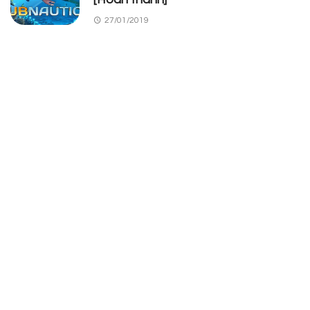
27/01/2019