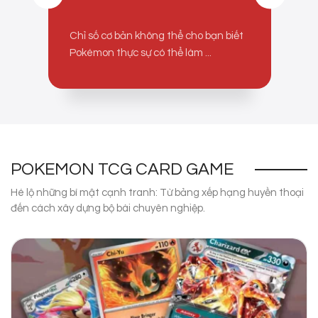
N
g,
N
Chỉ số cơ bản không thể cho bạn biết
.
c
Pokémon thực sự có thể làm ...
POKEMON TCG CARD GAME
Hé lộ những bí mật cạnh tranh: Từ bảng xếp hạng huyền thoại
đến cách xây dựng bộ bài chuyên nghiệp.