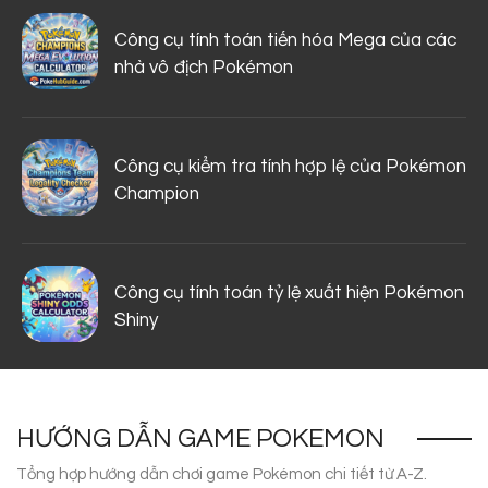
Công cụ tính toán tiến hóa Mega của các
nhà vô địch Pokémon
Công cụ kiểm tra tính hợp lệ của Pokémon
Champion
Công cụ tính toán tỷ lệ xuất hiện Pokémon
Shiny
HƯỚNG DẪN GAME POKEMON
Tổng hợp hướng dẫn chơi game Pokémon chi tiết từ A-Z.