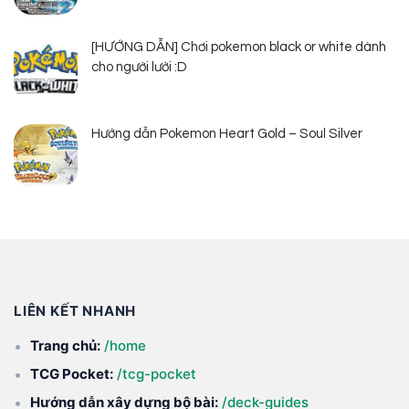
[HƯỚNG DẪN] Chơi pokemon black or white dành
cho người lười :D
Hướng dẫn Pokemon Heart Gold – Soul Silver
LIÊN KẾT NHANH
Trang chủ:
/home
TCG Pocket:
/tcg-pocket
Hướng dẫn xây dựng bộ bài:
/deck-guides