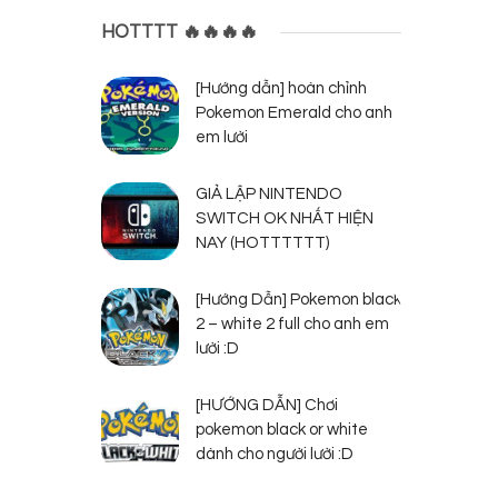
HOTTTT 🔥🔥🔥🔥
[Hướng dẫn] hoàn chỉnh
Pokemon Emerald cho anh
em lười
GIẢ LẬP NINTENDO
SWITCH OK NHẤT HIỆN
NAY (HOTTTTTT)
[Hướng Dẫn] Pokemon black
2 – white 2 full cho anh em
lười :D
[HƯỚNG DẪN] Chơi
pokemon black or white
dành cho người lười :D