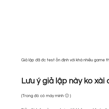
Giả lập đã đc test ổn định với khá nhiều game 
Lưu ý giả lập này ko xà
(Trong đó có máy mình 🙁 )