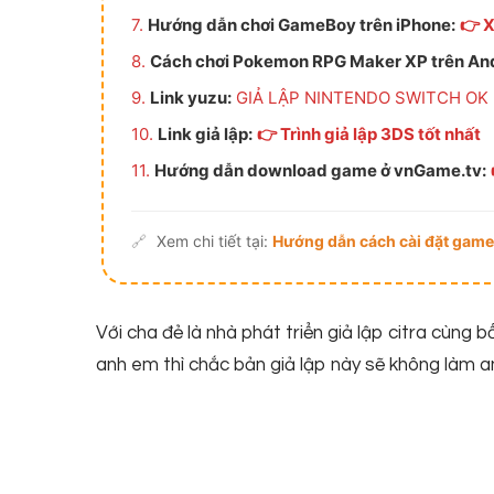
7.
Hướng dẫn chơi GameBoy trên iPhone:
👉 
8.
Cách chơi Pokemon RPG Maker XP trên And
9.
Link yuzu:
GIẢ LẬP NINTENDO SWITCH OK
10.
Link giả lập:
👉 Trình giả lập 3DS tốt nhất
11.
Hướng dẫn download game ở vnGame.tv:
🔗
Xem chi tiết tại:
Hướng dẫn cách cài đặt game
Với cha đẻ là nhà phát triển giả lập citra cùng 
anh em thì chắc bản giả lập này sẽ không làm 