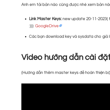
Anh em tải bản nào cũng được nhé xem bản nào
Link Master Keys:
new update 20-11-2023( tả
:))):
GoogleDrive
Các bạn download key và sysdata cho giả l
Video hướng dẫn cài đặ
(Hướng dẫn thêm master keys để hoàn thiện bộ 