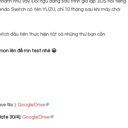
nhanh như vậy. Đội ngũ đằng sau trình giả lập 3DS nổi tiếng
endo Switch có tên YUZU, chỉ 10 tháng sau khi máy chơi
tch đầu tiên thực hiện tất cả những thứ bạn cần.
on lên để mn test nhé 😀
 file ):
GoogleDrive
ate 30/4):
GoogleDrive