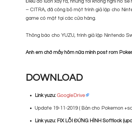
Điều đó luôn xảy ra, nhưng tôi không nghĩ nó sẽ 
– CITRA, đã công bố một trình giả lập cho Nint
game có mặt tại các cửa hàng.
Thông báo cho YUZU, trình giả lập Nintendo Swi
Anh em chờ mấy hôm nữa mình post rom Pokem
DOWNLOAD
Link yuzu:
GoogleDrive
Update 19-11-2019 ( Bản cho Pokemon +save
Link yuzu: FIX LỖI ĐỨNG HÌNH Softlock (upd