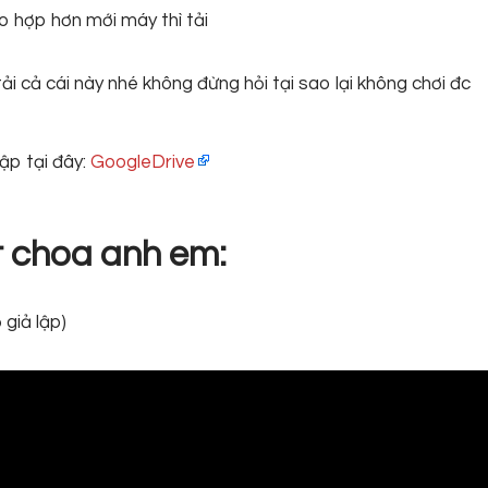
 hợp hơn mới máy thì tải
i cả cái này nhé không đừng hỏi tại sao lại không chơi đc
ập tại đây:
GoogleDrive
t choa anh em:
giả lập)