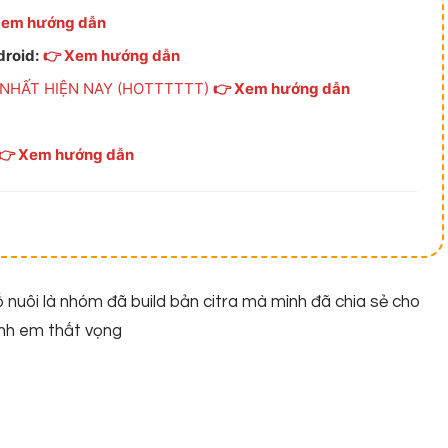
Xem hướng dẫn
roid:
👉 Xem hướng dẫn
 NHẤT HIỆN NAY (HOTTTTTT)
👉 Xem hướng dẫn
👉 Xem hướng dẫn
bố nuôi là nhóm đã build bản citra mà mình đã chia sẻ cho
anh em thất vọng