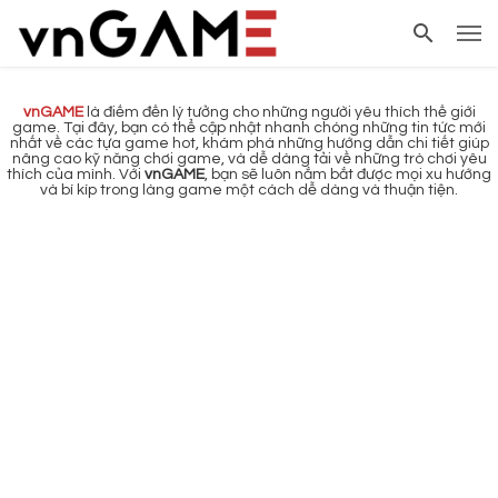
vnGAME
là điểm đến lý tưởng cho những người yêu thích thế giới
game. Tại đây, bạn có thể cập nhật nhanh chóng những tin tức mới
nhất về các tựa game hot, khám phá những hướng dẫn chi tiết giúp
nâng cao kỹ năng chơi game, và dễ dàng tải về những trò chơi yêu
thích của mình. Với
vnGAME
, bạn sẽ luôn nắm bắt được mọi xu hướng
và bí kíp trong làng game một cách dễ dàng và thuận tiện.