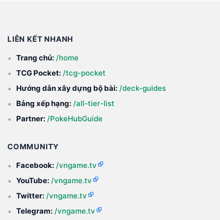
LIÊN KẾT NHANH
Trang chủ:
/home
TCG Pocket:
/tcg-pocket
Hướng dẫn xây dựng bộ bài:
/deck-guides
Bảng xếp hạng:
/all-tier-list
Partner:
/PokeHubGuide
COMMUNITY
Facebook:
/vngame.tv
YouTube:
/vngame.tv
Twitter:
/vngame.tv
Telegram:
/vngame.tv