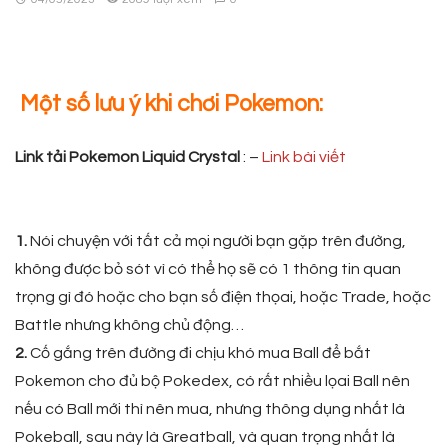
Một số lưu ý khi chơi Pokemon:
Link tải Pokemon Liquid Crystal
: –
Link bài viết
1.
Nói chuyện với tất cả mọi người bạn gặp trên đường,
không được bỏ sót vì có thể họ sẽ có 1 thông tin quan
trọng gì đó hoặc cho bạn số điện thọai, hoặc Trade, hoặc
Battle nhưng không chủ động…
2.
Cố gắng trên đường đi chịu khó mua Ball để bắt
Pokemon cho đủ bộ Pokedex, có rất nhiều lọai Ball nên
nếu có Ball mới thì nên mua, nhưng thông dụng nhất là
Pokeball, sau này là Greatball, và quan trọng nhất là