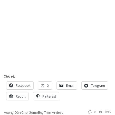
Chia sẻ:
Facebook
X
Email
Telegram
Reddit
Pinterest
0
4030
Hướng Dẫn Chơi GameBoy Trên Android