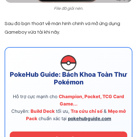
File đã giải nén.
Sau đó bạn thoát về màn hình chính và mở ứng dụng
Gameboy vừa tải khi nãy.
PokeHub Guide: Bách Khoa Toàn Thư
Pokémon
Hỗ trợ cực mạnh cho
Champion, Pocket, TCG Card
Game...
Chuyên:
Build Deck
tối ưu,
Tra cứu chỉ số
&
Mẹo mở
Pack
chuẩn xác tại
pokehubguide.com