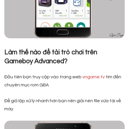
Làm thế nào để tải trò chơi trên
Gameboy Advanced?
Đầu tiên bạn truy cập vào trang web
vngame.tv
tìm đến
chuyên mục rom GBA
Để giả lập xử lý nhanh hơn bạn nên giải nén file vừa tài về
máy.