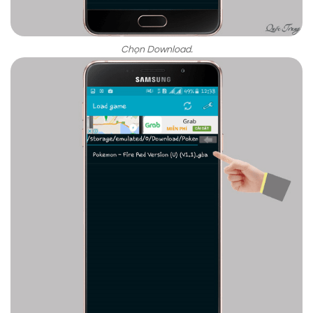
Chọn Download.