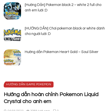
[Hướng Dẫn] Pokemon black 2 – white 2 full cho
anh em lười :D
[HƯỚNG DẪN] Chơi pokemon black or white dành
cho người lười :D
Hướng dẫn Pokemon Heart Gold – Soul Silver
HƯỚNG DẪN GAME POKEMON
Hướng dẫn hoàn chỉnh Pokemon Liquid
Crystal cho anh em
04/05/2023
2089 lượt xem
0