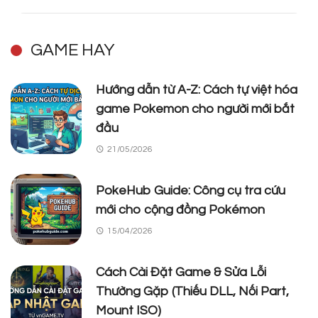
GAME HAY
Hướng dẫn từ A-Z: Cách tự việt hóa
game Pokemon cho người mới bắt
đầu
21/05/2026
PokeHub Guide: Công cụ tra cứu
mới cho cộng đồng Pokémon
15/04/2026
Cách Cài Đặt Game & Sửa Lỗi
Thường Gặp (Thiếu DLL, Nối Part,
Mount ISO)