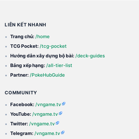
LIÊN KẾT NHANH
Trang chủ:
/home
TCG Pocket:
/tcg-pocket
Hướng dẫn xây dựng bộ bài:
/deck-guides
Bảng xếp hạng:
/all-tier-list
Partner:
/PokeHubGuide
COMMUNITY
Facebook:
/vngame.tv
YouTube:
/vngame.tv
Twitter:
/vngame.tv
Telegram:
/vngame.tv