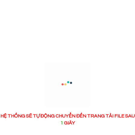
HỆ THỐNG SẼ TỰ ĐỘNG CHUYỂN ĐẾN TRANG TẢI FILE SAU
1
GIÂY