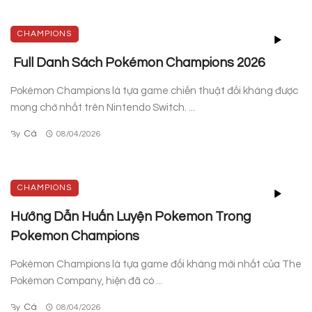
CHAMPIONS
Full Danh Sách Pokémon Champions 2026
Pokémon Champions là tựa game chiến thuật đối kháng được
mong chờ nhất trên Nintendo Switch. ...
Cá
By
08/04/2026
CHAMPIONS
Hướng Dẫn Huấn Luyện Pokemon Trong
Pokemon Champions
Pokémon Champions là tựa game đối kháng mới nhất của The
Pokémon Company, hiện đã có ...
Cá
By
08/04/2026