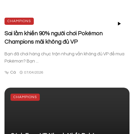
CHAMPIONS
Sai lầm khiến 90% người chơi Pokémon
Champions mãi không đủ VP
Bạn đã chơi hàng chục trận nhưng vẫn không đủ VP để mua
Pokémon? Bạn ...
Cá
By
07/04/2026
CHAMPIONS