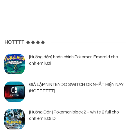
HOTTTT 🔥🔥🔥🔥
[Hướng dẫn] hoàn chỉnh Pokemon Emerald cho
anh em lười
GIẢ LẬP NINTENDO SWITCH OK NHẤT HIỆN NAY
(HOTTTTTT)
[Hướng Dẫn] Pokemon black 2 – white 2 full cho
anh em lười :D