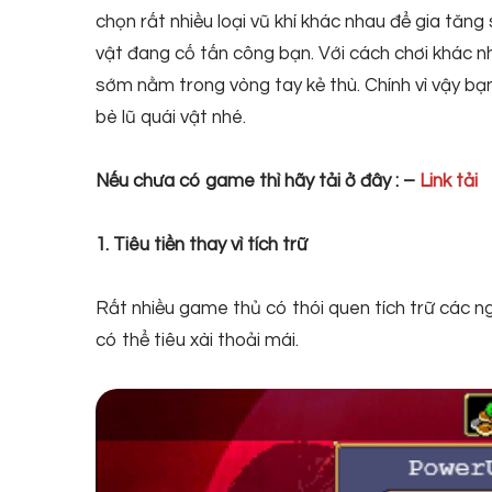
chọn rất nhiều loại vũ khí khác nhau để gia tăn
vật đang cố tấn công bạn. Với cách chơi khác n
sớm nằm trong vòng tay kẻ thù. Chính vì vậy b
bè lũ quái vật nhé.
Nếu chưa có game thì hãy tải ở đây : –
Link tải
1. Tiêu tiền thay vì tích trữ
Rất nhiều game thủ có thói quen tích trữ các n
có thể tiêu xài thoải mái.