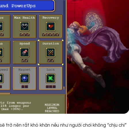
sẽ trở nên rất khó khăn nếu như người chơi không “chịu chi”