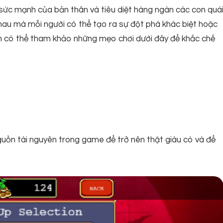
g sức mạnh của bản thân và tiêu diệt hàng ngàn các con quá
hau mà mỗi người có thể tạo ra sự đột phá khác biệt hoặc
ạn có thể tham khảo những mẹo chơi dưới đây để khắc chế
guồn tài nguyên trong game để trở nên thật giàu có và để