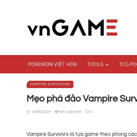
POKEMON VIỆT HÓA
TOOLS
TCG PO
VAMPIRE SURVIVORS
Mẹo phá đảo Vampire Surv
19/08/2023
691 lượt xem
0
Vampire Survivors là tựa game theo phong cách k