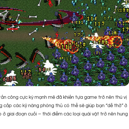
 tấn công cực kỳ mạnh mẽ đã khiến tựa game trở nên thú vị
ng cấp các kỹ năng phòng thủ có thể sẽ giúp bạn “dễ thở” ở
ở giai đoạn cuối – thời điểm các loại quái vật trở nên hung