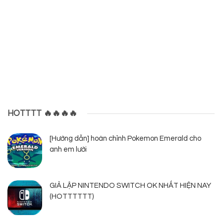
HOTTTT 🔥🔥🔥🔥
[Hướng dẫn] hoàn chỉnh Pokemon Emerald cho
anh em lười
GIẢ LẬP NINTENDO SWITCH OK NHẤT HIỆN NAY
(HOTTTTTT)