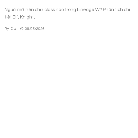
Người mới nên chơi class nào trong Lineage W? Phân tích chi
tiết Elf, Knight, ...
Cá
By
09/05/2026