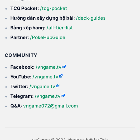
TCG Pocket:
/tcg-pocket
Hướng dẫn xây dựng bộ bài:
/deck-guides
Bảng xếp hạng:
/all-tier-list
Partner:
/PokeHubGuide
COMMUNITY
Facebook:
/vngame.tv
YouTube:
/vngame.tv
Twitter:
/vngame.tv
Telegram:
/vngame.tv
Q&A:
vngame072@gmail.com