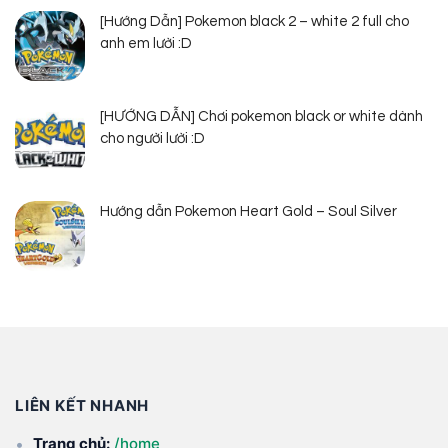
[Hướng Dẫn] Pokemon black 2 – white 2 full cho
anh em lười :D
[HƯỚNG DẪN] Chơi pokemon black or white dành
cho người lười :D
Hướng dẫn Pokemon Heart Gold – Soul Silver
LIÊN KẾT NHANH
Trang chủ:
/home