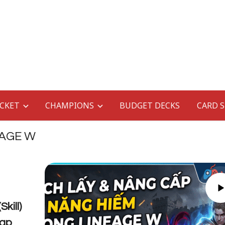
CKET
CHAMPIONS
BUDGET DECKS
CARD 
EAGE W
kill)
Nạp