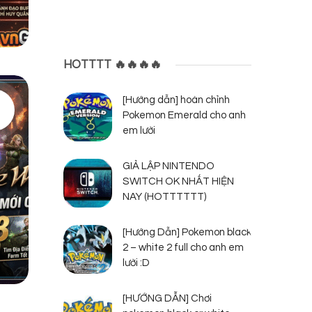
HOTTTT 🔥🔥🔥🔥
[Hướng dẫn] hoàn chỉnh
Pokemon Emerald cho anh
em lười
GIẢ LẬP NINTENDO
SWITCH OK NHẤT HIỆN
NAY (HOTTTTTT)
[Hướng Dẫn] Pokemon black
2 – white 2 full cho anh em
lười :D
[HƯỚNG DẪN] Chơi