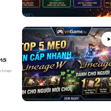
Mới
à 5 mẹo