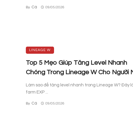
Cá
By
09/05/2026
LINEAGE W
Top 5 Mẹo Giúp Tăng Level Nhanh
Chóng Trong Lineage W Cho Người 
Làm sao để tăng level nhanh trong Lineage W? Đây l
farm EXP ...
Cá
By
09/05/2026