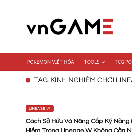
POKEMON VIỆT HÓA
TOOLS
TCG PO
TAG: KINH NGHIỆM CHƠI LIN
LINEAGE W
Cách Sở Hữu Và Nâng Cấp Kỹ Năng (S
Hiếm Trong Lineage W Không Cần 