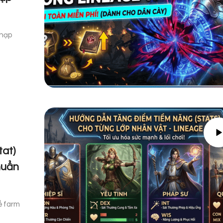
 nạp
at)
huẩn
ể farm