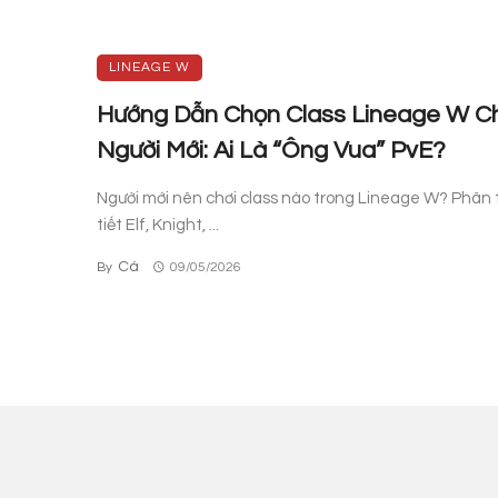
LINEAGE W
Hướng Dẫn Chọn Class Lineage W C
Người Mới: Ai Là “Ông Vua” PvE?
Người mới nên chơi class nào trong Lineage W? Phân t
tiết Elf, Knight, ...
Cá
By
09/05/2026