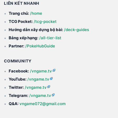
LIÊN KẾT NHANH
Trang chủ:
/home
TCG Pocket:
/tcg-pocket
Hướng dẫn xây dựng bộ bài:
/deck-guides
Bảng xếp hạng:
/all-tier-list
Partner:
/PokeHubGuide
COMMUNITY
Facebook:
/vngame.tv
YouTube:
/vngame.tv
Twitter:
/vngame.tv
Telegram:
/vngame.tv
Q&A:
vngame072@gmail.com