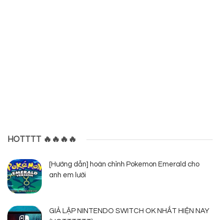
HOTTTT 🔥🔥🔥🔥
[Hướng dẫn] hoàn chỉnh Pokemon Emerald cho
anh em lười
GIẢ LẬP NINTENDO SWITCH OK NHẤT HIỆN NAY