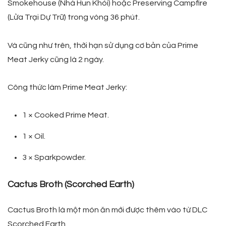
Smokehouse (Nhà Hun Khói) hoặc Preserving Campfire
(Lửa Trại Dự Trữ) trong vòng 36 phút.
Và cũng như trên, thời hạn sử dụng cơ bản của Prime
Meat Jerky cũng là 2 ngày.
Công thức làm Prime Meat Jerky:
1 × Cooked Prime Meat.
1 × Oil.
3 × Sparkpowder.
Cactus Broth (Scorched Earth)
Cactus Broth là một món ăn mới được thêm vào từ DLC
Scorched Earth.