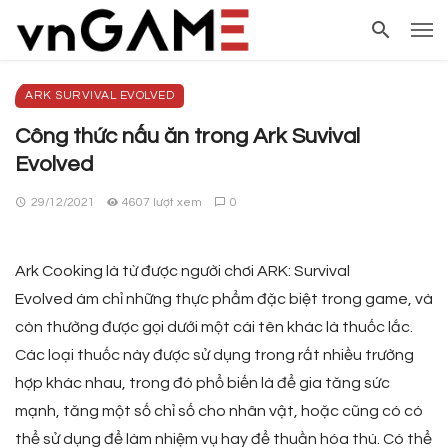
ARK SURVIVAL EVOLVED
Công thức nấu ăn trong Ark Suvival
Evolved
29/12/2021
4607 lượt xem
0
Ark Cooking là từ được người chơi ARK: Survival
Evolved ám chỉ những thực phẩm đặc biệt trong game, và
còn thường được gọi dưới một cái tên khác là thuốc lắc.
Các loại thuốc này được sử dụng trong rất nhiều trường
hợp khác nhau, trong đó phổ biến là để gia tăng sức
mạnh, tăng một số chỉ số cho nhân vật, hoặc cũng có có
thể sử dụng để làm nhiệm vụ hay để thuần hóa thú. Có thể