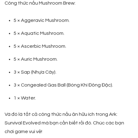
Công thức nấu Mushroom Brew:
5 × Aggeravic Mushroom.
5 × Aquatic Mushroom.
5 × Ascerbic Mushroom.
5 × Auric Mushroom.
3 × Sap (Nhựa Cây).
3 × Congealed Gas Ball (Bóng Khí Đông Đặc).
1 × Water.
Và đó là tất cả công thức nấu ăn hữu ích trong Ark:
Survival Evolved mà bạn cần biết rồi đó. Chúc các bạn
chơi game vui vẻ!