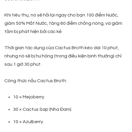
Khi tiêu thụ, nó sẽ hồi lại ngay cho bạn 100 điểm Nước,
giảm 50% Mất Nước, tăng 60 điểm chống nóng, và giảm
tầm bị phát hiện bởi các kẻ
Thời gian tác dụng của Cactus Broth kéo dài 10 phút,
nhưng nó sẽ bị hư hỏng (trong điều kiện bình thường) chỉ
sau 1 giờ 30 phút.
Công thức nấu Cactus Broth:
10 × Mejoberry.
30 × Cactus Sap (Nha Đam).
10 × Azulberry.