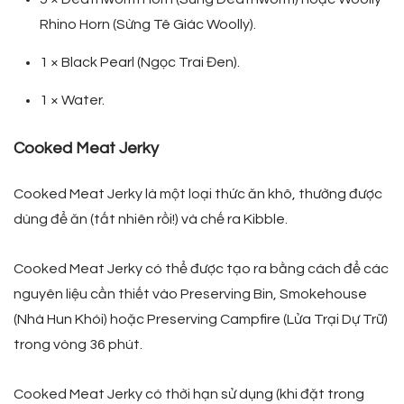
Rhino Horn (Sừng Tê Giác Woolly).
1 × Black Pearl (Ngọc Trai Đen).
1 × Water.
Cooked Meat Jerky
Cooked Meat Jerky là một loại thức ăn khô, thường được
dùng để ăn (tất nhiên rồi!) và chế ra Kibble.
Cooked Meat Jerky có thể được tạo ra bằng cách để các
nguyên liệu cần thiết vào Preserving Bin, Smokehouse
(Nhà Hun Khói) hoặc Preserving Campfire (Lửa Trại Dự Trữ)
trong vòng 36 phút.
Cooked Meat Jerky có thời hạn sử dụng (khi đặt trong