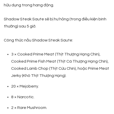
hữu dụng trong hang động.
Shadow Steak Saute sẽ bị hư hỏng (trong điều kiện bình
thường) sau 5 giờ.
Công thức nấu Shadow Steak Saute:
3 × Cooked Prime Meat (Thịt Thượng Hạng Chín),
Cooked Prime Fish Meat (Thịt Cá Thượng Hạng Chín),
Cooked Lamb Chop (Thịt Cừu Chín), hoặc Prime Meat
Jerky (Khô Thịt Thượng Hạng).
20 × Mejoberry.
8 × Narcotic.
2 × Rare Mushroom.