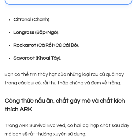
Citronal
(
Chanh
).
Longrass
(
Bắp
/
Ngô
).
Rockarrot
(
Cà
Rốt
/
Củ
Cải
Đỏ
).
Savoroot
(
Khoai
Tây
).
Bạn có thể tìm thấy hạt của những loại rau củ quả này
trong các bụi cỏ, rồi thu thập chúng và đem về trồng.
Công thức nấu ăn, chất gây mê và chất kích
thích ARK
Trong ARK Survival Evolved, có hai loại hợp chất sau đây
mà bạn sẽ rất thường xuyên sử dụng: