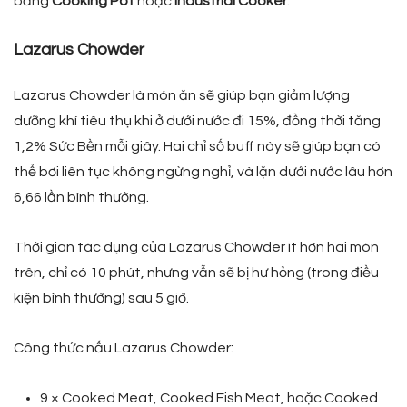
bằng
Cooking Pot
hoặc
Industrial Cooker
.
Lazarus Chowder
Lazarus Chowder là món ăn sẽ giúp bạn giảm lượng
dưỡng khí tiêu thụ khi ở dưới nước đi 15%, đồng thời tăng
1,2% Sức Bền mỗi giây. Hai chỉ số buff này sẽ giúp bạn có
thể bơi liên tục không ngừng nghỉ, và lặn dưới nước lâu hơn
6,66 lần bình thường.
Thời gian tác dụng của Lazarus Chowder ít hơn hai món
trên, chỉ có 10 phút, nhưng vẫn sẽ bị hư hỏng (trong điều
kiện bình thường) sau 5 giờ.
Công thức nấu Lazarus Chowder:
9 × Cooked Meat, Cooked Fish Meat, hoặc Cooked