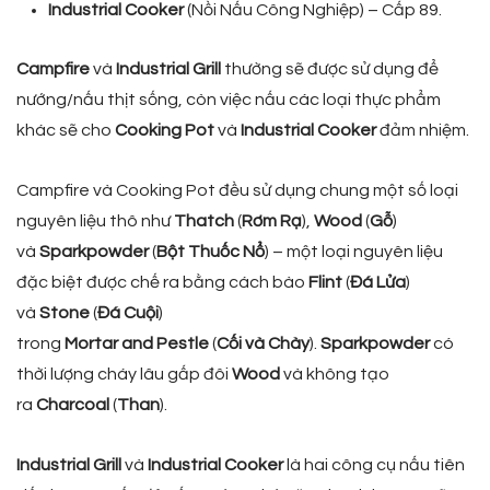
Industrial Cooker
(Nồi Nấu Công Nghiệp) – Cấp 89.
Campfire
và
Industrial Grill
thường sẽ được sử dụng để
nướng/nấu thịt sống, còn việc nấu các loại thực phẩm
khác sẽ cho
Cooking Pot
và
Industrial Cooker
đảm nhiệm.
Campfire và Cooking Pot đều sử dụng chung một số loại
nguyên liệu thô như
Thatch
(
Rơm Rạ
),
Wood
(
Gỗ
)
và
Sparkpowder
(
Bột
Thuốc
Nổ
) – một loại nguyên liệu
đặc biệt được chế ra bằng cách bào
Flint
(
Đá
Lửa
)
và
Stone
(
Đá
Cuội
)
trong
Mortar
and
Pestle
(
Cối
và
Chày
).
Sparkpowder
có
thời lượng cháy lâu gấp đôi
Wood
và không tạo
ra
Charcoal
(
Than
).
Industrial
Grill
và
Industrial
Cooker
là hai công cụ nấu tiên