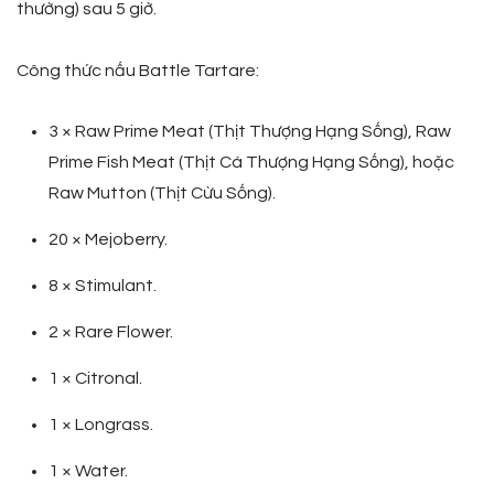
thường) sau 5 giờ.
Công thức nấu Battle Tartare:
3 × Raw Prime Meat (Thịt Thượng Hạng Sống), Raw
Prime Fish Meat (Thịt Cá Thượng Hạng Sống), hoặc
Raw Mutton (Thịt Cừu Sống).
20 × Mejoberry.
8 × Stimulant.
2 × Rare Flower.
1 × Citronal.
1 × Longrass.
1 × Water.