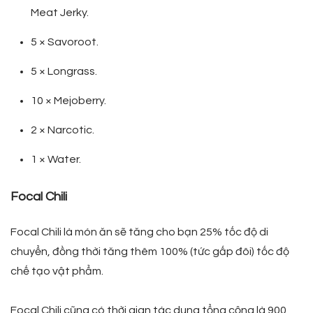
Meat Jerky.
5 × Savoroot.
5 × Longrass.
10 × Mejoberry.
2 × Narcotic.
1 × Water.
Focal Chili
Focal Chili là món ăn sẽ tăng cho bạn 25% tốc độ di
chuyển, đồng thời tăng thêm 100% (tức gấp đôi) tốc độ
chế tạo vật phẩm.
Focal Chili cũng có thời gian tác dụng tổng cộng là 900