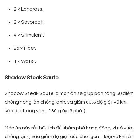
2 × Longrass.
2 × Savoroot.
4 × Stimulant.
25 × Fiber.
1 × Water.
Shadow Steak Saute
Shadow Steak Saute là món ăn sẽ giúp bạn tăng 50 điểm
chống nóng lẫn chống lạnh, và giảm 80% độ giật vũ khí,
kéo dài trong vòng 180 giây (3 phút).
Món ăn này rất hữu ích để khám phá hang động, vì nó vừa
chống lạnh, vừa giảm độ giật của shotgun – loại vũ khí rất