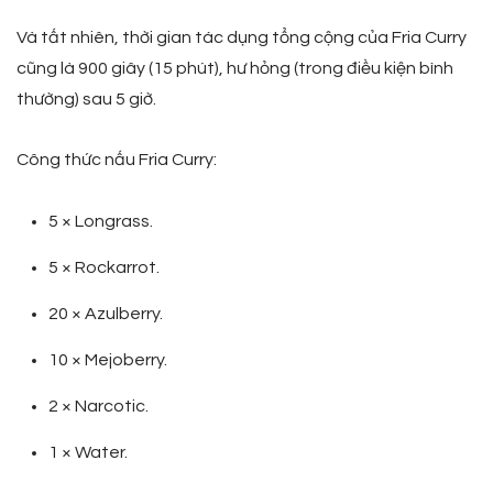
Và tất nhiên, thời gian tác dụng tổng cộng của Fria Curry
cũng là 900 giây (15 phút), hư hỏng (trong điều kiện bình
thường) sau 5 giờ.
Công thức nấu Fria Curry:
5 × Longrass.
5 × Rockarrot.
20 × Azulberry.
10 × Mejoberry.
2 × Narcotic.
1 × Water.