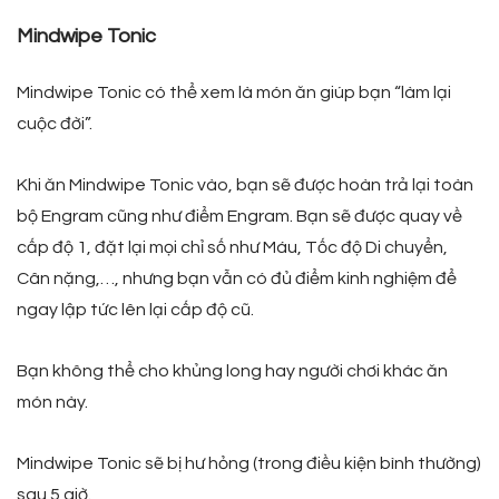
Mindwipe Tonic
Mindwipe Tonic có thể xem là món ăn giúp bạn “làm lại
cuộc đời”.
Khi ăn Mindwipe Tonic vào, bạn sẽ được hoàn trả lại toàn
bộ Engram cũng như điểm Engram. Bạn sẽ được quay về
cấp độ 1, đặt lại mọi chỉ số như Máu, Tốc độ Di chuyển,
Cân nặng,…, nhưng bạn vẫn có đủ điểm kinh nghiệm để
ngay lập tức lên lại cấp độ cũ.
Bạn không thể cho khủng long hay người chơi khác ăn
món này.
Mindwipe Tonic sẽ bị hư hỏng (trong điều kiện bình thường)
sau 5 giờ.