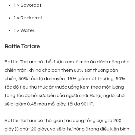
1 × Savoroot.
1 × Rockarrot.
1 × Water.
Battle Tartare
Battle Tartare có thể được xem là món ăn dành riêng cho
chiến trận, khi nó cho bạn thêm 60% sát thương cận
chiến, 50% tốc độ di chuyển, 15% giảm sát thương, 50%
tốc độ tiêu thụ thức ăn/nước uống kèm theo một lượng
tăng tốc độ hồi sức bền của người chơi. Bù lại, người chơi
sẽ bị giảm 0,45 máu mỗi giây, tối đa 90 HP.
Battle Tartare có thời gian tác dụng tổng cộng là 200
giây (3 phút 20 giây), và sẽ bị hư hỏng (trong điều kiện bình