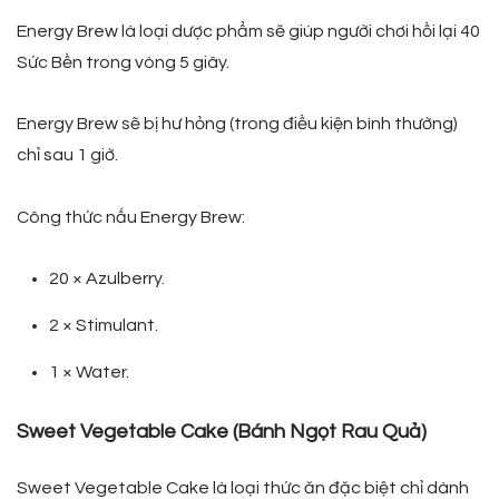
Energy Brew là loại dược phẩm sẽ giúp người chơi hồi lại 40
Sức Bền trong vòng 5 giây.
Energy Brew sẽ bị hư hỏng (trong điều kiện bình thường)
chỉ sau 1 giờ.
Công thức nấu Energy Brew:
20 × Azulberry.
2 × Stimulant.
1 × Water.
Sweet Vegetable Cake (Bánh Ngọt Rau Quả)
Sweet Vegetable Cake là loại thức ăn đặc biệt chỉ dành