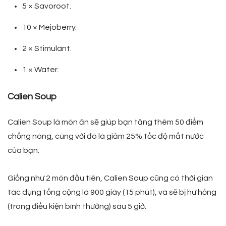
5 × Savoroot.
10 × Mejoberry.
2 × Stimulant.
1 × Water.
Calien Soup
Calien Soup là món ăn sẽ giúp bạn tăng thêm 50 điểm
chống nóng, cùng với đó là giảm 25% tốc độ mất nước
của bạn.
Giống như 2 món đầu tiên, Calien Soup cũng có thời gian
tác dụng tổng cộng là 900 giây (15 phút), và sẽ bị hư hỏng
(trong điều kiện bình thường) sau 5 giờ.