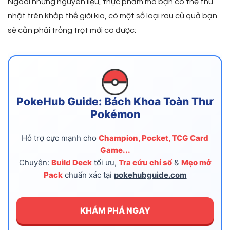
Ngoài những nguyên liệu, thực phẩm mà bạn có thể thu
nhặt trên khắp thế giới kia, có một số loại rau củ quả bạn
sẽ cần phải trồng trọt mới có được:
PokeHub Guide: Bách Khoa Toàn Thư
Pokémon
Hỗ trợ cực mạnh cho
Champion, Pocket, TCG Card
Game...
Chuyên:
Build Deck
tối ưu,
Tra cứu chỉ số
&
Mẹo mở
Pack
chuẩn xác tại
pokehubguide.com
KHÁM PHÁ NGAY