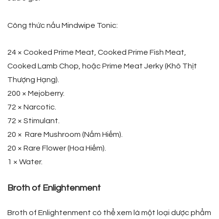
Công thức nấu Mindwipe Tonic:
24 × Cooked Prime Meat, Cooked Prime Fish Meat,
Cooked Lamb Chop, hoặc Prime Meat Jerky (Khô Thịt
Thượng Hạng).
200 × Mejoberry.
72 × Narcotic.
72 × Stimulant.
20 × Rare Mushroom (Nấm Hiếm).
20 × Rare Flower (Hoa Hiếm).
1 × Water.
Broth of Enlightenment
Broth of Enlightenment có thể xem là một loại dược phẩm