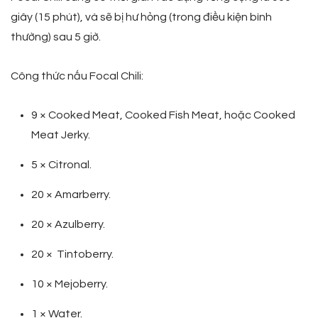
giây (15 phút), và sẽ bị hư hỏng (trong điều kiện bình
thường) sau 5 giờ.
Công thức nấu Focal Chili:
9 × Cooked Meat, Cooked Fish Meat, hoặc Cooked
Meat Jerky.
5 × Citronal.
20 × Amarberry.
20 × Azulberry.
20 × Tintoberry.
10 × Mejoberry.
1 × Water.