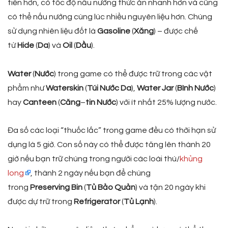
tiến hơn, có tốc độ nấu nướng thức ăn nhanh hơn và cũng
có thể nấu nướng cùng lúc nhiều nguyên liệu hơn. Chúng
sử dụng nhiên liệu đốt là
Gasoline
(
Xăng
) – được chế
từ
Hide
(
Da
) và
Oil
(
Dầu
).
Water
(
Nước
) trong game có thể được trữ trong các vật
phẩm như
Waterskin
(
Túi
Nước
Da
),
Water
Jar
(
Bình
Nước
)
hay
Canteen
(
Căng
–
tin
Nước
) với ít nhất 25% lượng nước.
Đa số các loại “thuốc lắc” trong game đều có thời hạn sử
dụng là 5 giờ. Con số này có thể được tăng lên thành 20
giờ nếu bạn trữ chúng trong người các loài thú/
khủng
long
, thành 2 ngày nếu bạn để chúng
trong
Preserving
Bin
(
Tủ
Bảo
Quản
) và tận 20 ngày khi
được dự trữ trong
Refrigerator
(
Tủ
Lạnh
).