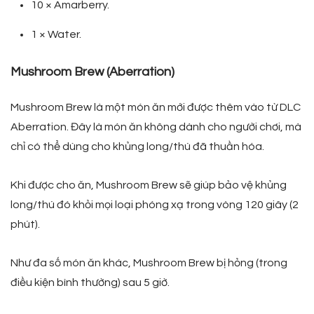
10 × Amarberry.
1 × Water.
Mushroom Brew (Aberration)
Mushroom Brew là một món ăn mới được thêm vào từ DLC
Aberration. Đây là món ăn không dành cho người chơi, mà
chỉ có thể dùng cho khủng long/thú đã thuần hóa.
Khi được cho ăn, Mushroom Brew sẽ giúp bảo vệ khủng
long/thú đó khỏi mọi loại phóng xạ trong vòng 120 giây (2
phút).
Như đa số món ăn khác, Mushroom Brew bị hỏng (trong
điều kiện bình thường) sau 5 giờ.