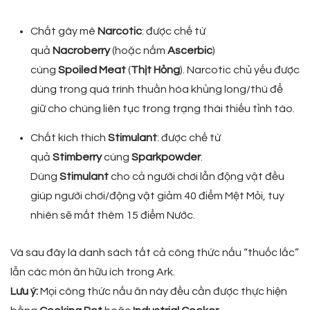
Chất gây mê
Narcotic
: được chế từ
quả
Nacroberry
(hoặc nấm
Ascerbic
)
cùng
Spoiled
Meat
(
Thịt
Hỏng
). Narcotic chủ yếu được
dùng trong quá trình thuần hóa khủng long/thú để
giữ cho chúng liên tục trong trạng thái thiếu tỉnh táo.
Chất kích thích
Stimulant
: được chế từ
quả
Stimberry
cùng
Sparkpowder
.
Dùng
Stimulant
cho cả người chơi lẫn động vật đều
giúp người chơi/động vật giảm 40 điểm Mệt Mỏi, tuy
nhiên sẽ mất thêm 15 điểm Nước.
Và sau đây là danh sách tất cả công thức nấu “thuốc lắc”
lẫn các món ăn hữu ích trong Ark.
Lưu ý:
Mọi công thức nấu ăn này đều cần được thực hiện