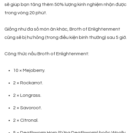
sẽ giúp bạn tăng thêm 50% lượng kinh nghiệm nhận được
trong vòng 20 phút.
Giống như đa số món ăn khác, Broth of Enlightenment
cũng sẽ bị hư hỏng (trong điều kiện bình thường) sau 5 giờ.
Công thức nấu Broth of Enlightenment:
10 × Mejoberry.
2 × Rockarrot.
2 × Longrass.
2 × Savoroot.
2 × Citronal.
5 × Deathworm Horn (Sừng Deathworm) hoặc Woolly