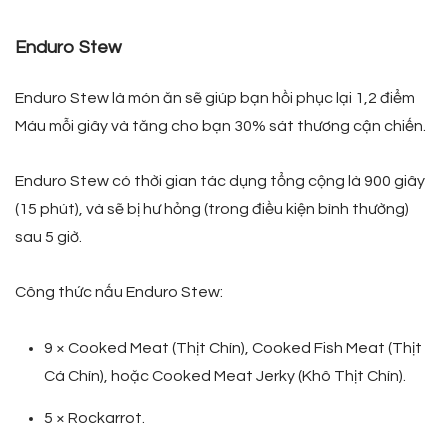
Enduro Stew
Enduro Stew là món ăn sẽ giúp bạn hồi phục lại 1,2 điểm
Máu mỗi giây và tăng cho bạn 30% sát thương cận chiến.
Enduro Stew có thời gian tác dụng tổng cộng là 900 giây
(15 phút), và sẽ bị hư hỏng (trong điều kiện bình thường)
sau 5 giờ.
Công thức nấu Enduro Stew:
9 × Cooked Meat (Thịt Chín), Cooked Fish Meat (Thịt
Cá Chín), hoặc Cooked Meat Jerky (Khô Thịt Chín).
5 × Rockarrot.