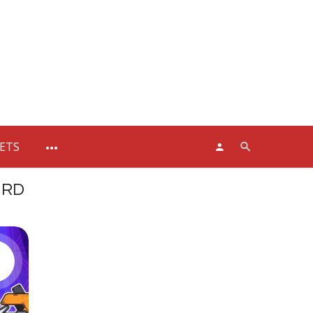
SETS
3RD