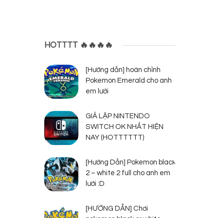
HOTTTT 🔥🔥🔥🔥
[Hướng dẫn] hoàn chỉnh
Pokemon Emerald cho anh
em lười
GIẢ LẬP NINTENDO
SWITCH OK NHẤT HIỆN
NAY (HOTTTTTT)
[Hướng Dẫn] Pokemon black
2 – white 2 full cho anh em
lười :D
[HƯỚNG DẪN] Chơi