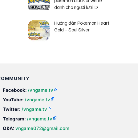
pokemon black or white
dành cho người lười :D
Hướng dẫn Pokemon Heart
Gold – Soul Silver
COMMUNITY
Facebook:
/vngame.tv
YouTube:
/vngame.tv
Twitter:
/vngame.tv
Telegram:
/vngame.tv
Q&A:
vngame072@gmail.com