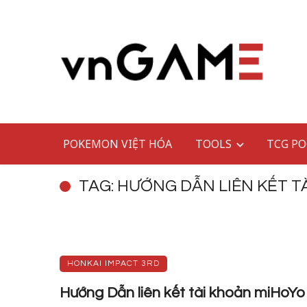
POKEMON VIỆT HÓA
TOOLS
TCG PO
TAG: HƯỚNG DẪN LIÊN KẾT T
HONKAI IMPACT 3RD
Hướng Dẫn liên kết tài khoản miHoYo 