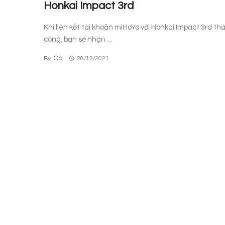
Honkai Impact 3rd
Khi liên kết tài khoản miHoYo với Honkai Impact 3rd th
công, bạn sẽ nhận ...
Cá
By
28/12/2021