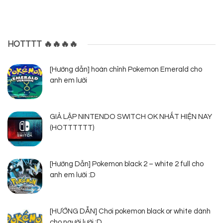
HOTTTT 🔥🔥🔥🔥
[Hướng dẫn] hoàn chỉnh Pokemon Emerald cho
anh em lười
GIẢ LẬP NINTENDO SWITCH OK NHẤT HIỆN NAY
(HOTTTTTT)
[Hướng Dẫn] Pokemon black 2 – white 2 full cho
anh em lười :D
[HƯỚNG DẪN] Chơi pokemon black or white dành
cho người lười :D