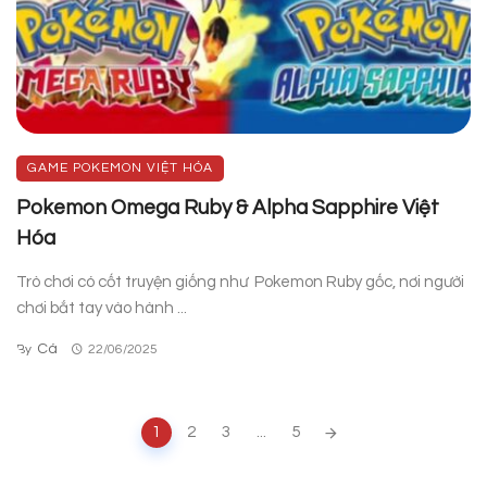
GAME POKEMON VIỆT HÓA
Pokemon Omega Ruby & Alpha Sapphire Việt
Hóa
Trò chơi có cốt truyện giống như Pokemon Ruby gốc, nơi người
chơi bắt tay vào hành ...
Cá
By
22/06/2025
Posts
1
2
3
...
5
navigation