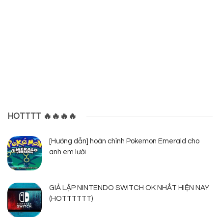
HOTTTT 🔥🔥🔥🔥
[Hướng dẫn] hoàn chỉnh Pokemon Emerald cho
anh em lười
GIẢ LẬP NINTENDO SWITCH OK NHẤT HIỆN NAY
(HOTTTTTT)