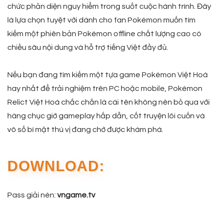
chức phản diện nguy hiểm trong suốt cuộc hành trình. Đây
là lựa chọn tuyệt vời dành cho fan Pokémon muốn tìm
kiếm một phiên bản Pokémon offline chất lượng cao có
chiều sâu nội dung và hỗ trợ tiếng Việt đầy đủ.
Nếu bạn đang tìm kiếm một tựa game Pokémon Việt Hoá
hay nhất để trải nghiệm trên PC hoặc mobile, Pokémon
Relict Việt Hoá chắc chắn là cái tên không nên bỏ qua với
hàng chục giờ gameplay hấp dẫn, cốt truyện lôi cuốn và
vô số bí mật thú vị đang chờ được khám phá.
DOWNLOAD:
Pass giải nén:
vngame.tv