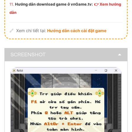
11.
Hướng dẫn download game ở vnGame.tv:
👉 Xem hướng
dẫn
🔗
Xem chi tiết tại:
Hướng dẫn cách cài đặt game
SCREENSHOT