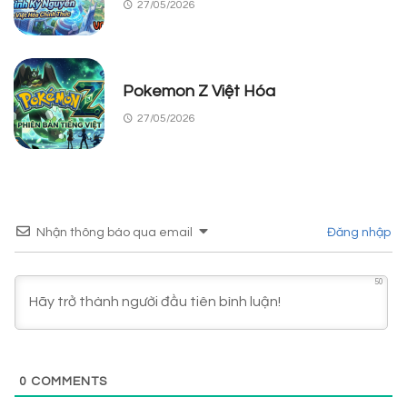
27/05/2026
Pokemon Z Việt Hóa
27/05/2026
Nhận thông báo qua email
Đăng nhập
50
0
COMMENTS