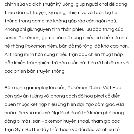
chỉnh sửa và dịch thuật kỹ lưỡng, giúp người chơi dễ dàng
theo dõi cốt truyện, kỹ năng, nhiệm vụ và toàn bộ hệ
thống trong game mà không gặp rào cản ngôn ngữ.
Không chỉ giữ nguyên tinh thần phiêu lưu đặc trưng của
series Pokémon, game còn bổ sung nhiều cơ chế mới như
hệ thống Pokémon hiếm, bản đồ mở rộng, độ khó cao hơn,
AI thông minh hơn cùng nhiều trận đấu chiến thuật hấp
dẫn khiến trải nghiệm trở nên cuốn hút hơn rất nhiều so với
các phiên bản truyền thống.
Bên cạnh gameplay lôi cuốn, Pokémon Relict Việt Hoá
còn gây ấn tượng với phong cách đồ hoạ pixel cổ điển
quen thuộc kết hợp hiệu ứng hiện đại, tạo cảm giác vừa
hoài niệm vừa mới mẻ. Người chơi có thể khám phá hang
động bí mật, săn Pokémon huyền thoại, tham gia các
trận Gym Battle đầy thử thách và đối đầu với nhiều tổ