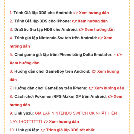
1.
Trình Giả lập 3DS cho Android:
👉 Xem hướng dẫn
2.
Trình Giả lập 3DS cho iPhone:
👉 Xem hướng dẫn
3.
DraStic Giả lập NDS cho Android:
👉 Xem hướng dẫn
4.
Trình giả lập Nintendo Switch trên Android:
👉 Xem
hướng dẫn
5.
Chơi game giả lập trên iPhone bằng Delta Emulator:
–
👉
Xem hướng dẫn
6.
Hướng dẫn chơi GameBoy trên Android:
👉 Xem hướng
dẫn
7.
Hướng dẫn chơi GameBoy trên iPhone:
👉 Xem hướng dẫn
8.
Cách chơi Pokemon RPG Maker XP trên Android:
👉 Xem
hướng dẫn
9.
Link yuzu:
GIẢ LẬP NINTENDO SWITCH OK NHẤT HIỆN
NAY (HOTTTTTT)
👉 Xem hướng dẫn
10.
Link giả lập:
👉 Trình giả lập 3DS tốt nhất