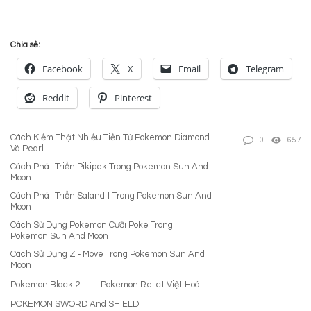
Chia sẻ:
Facebook
X
Email
Telegram
Reddit
Pinterest
Cách Kiếm Thật Nhiều Tiền Từ Pokemon Diamond
0
657
Và Pearl
Cách Phát Triển Pikipek Trong Pokemon Sun And
Moon
Cách Phát Triển Salandit Trong Pokemon Sun And
Moon
Cách Sử Dụng Pokemon Cưỡi Poke Trong
Pokemon Sun And Moon
Cách Sử Dụng Z ‐ Move Trong Pokemon Sun And
Moon
Pokemon Black 2
Pokemon Relict Việt Hoá
POKEMON SWORD And SHIELD