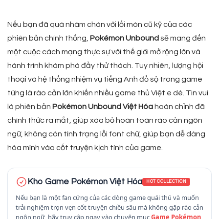
Nếu bạn đã quá nhàm chán với lối mòn cũ kỹ của các
phiên bản chính thống,
Pokémon Unbound
sẽ mang đến
một cuộc cách mạng thực sự với thế giới mở rộng lớn và
hành trình khám phá đầy thử thách. Tuy nhiên, lượng hội
thoại và hệ thống nhiệm vụ tiếng Anh đồ sộ trong game
từng là rào cản lớn khiến nhiều game thủ Việt e dè. Tin vui
là phiên bản
Pokémon Unbound Việt Hóa
hoàn chỉnh đã
chính thức ra mắt, giúp xóa bỏ hoàn toàn rào cản ngôn
ngữ, không còn tình trạng lỗi font chữ, giúp bạn dễ dàng
hòa mình vào cốt truyện kịch tính của game.
Kho Game Pokémon Việt Hóa
HOT COLLECTION
Nếu bạn là một fan cứng của các dòng game quái thú và muốn
trải nghiệm trọn vẹn cốt truyện chiều sâu mà không gặp rào cản
ngôn ngữ, hãy truy cập ngay vào chuyên mục
Game Pokémon