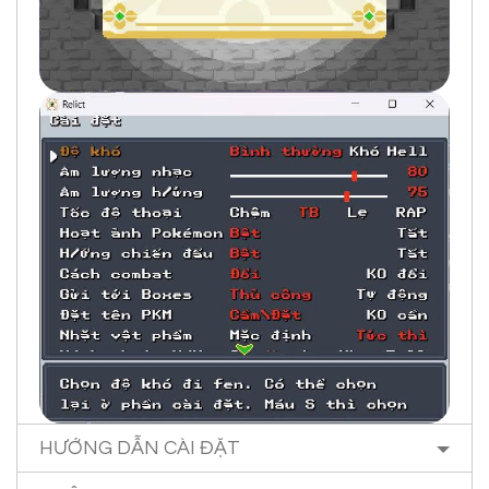
HƯỚNG DẪN CÀI ĐẶT