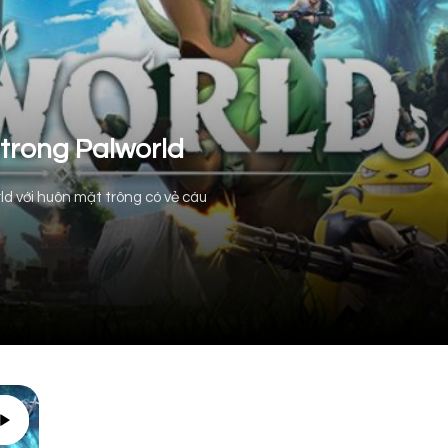
trong Palworld
ld với huôn mặt trông có vẻ cáu