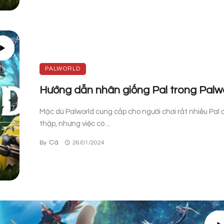
PALWORLD
Hướng dẫn nhân giống Pal trong Palw
Mặc dù Palworld cung cấp cho người chơi rất nhiều Pal 
thập, nhưng việc có ...
Cá
By
26/01/2024