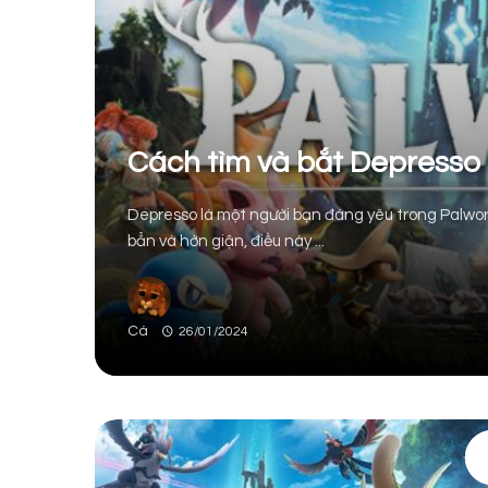
Cách tìm và bắt Depresso 
Depresso là một người bạn đáng yêu trong Palwor
bẳn và hờn giận, điều này ...
Cá
26/01/2024