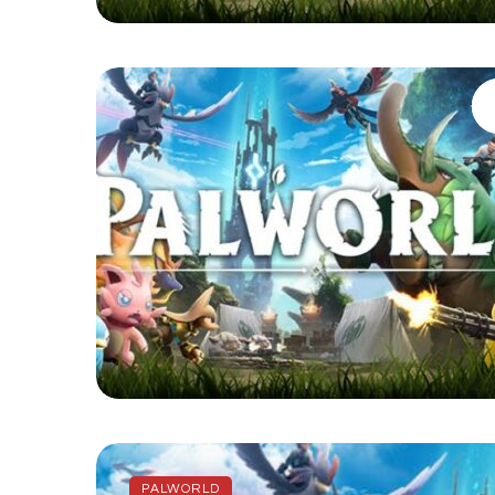
PALWORLD