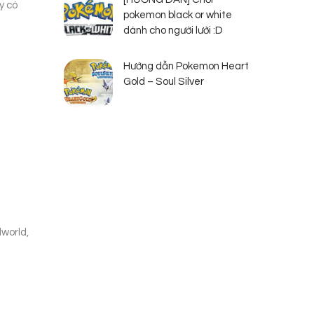
y có
pokemon black or white
dành cho người lười :D
Hướng dẫn Pokemon Heart
Gold – Soul Silver
lworld,