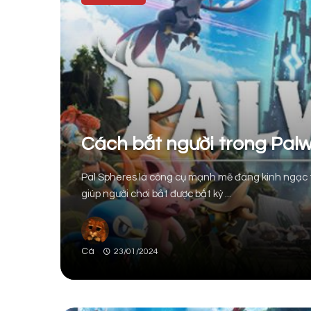
Cách bắt người trong Palw
Pal Spheres là công cụ mạnh mẽ đáng kinh ngạc t
giúp người chơi bắt được bất kỳ ...
Cá
23/01/2024