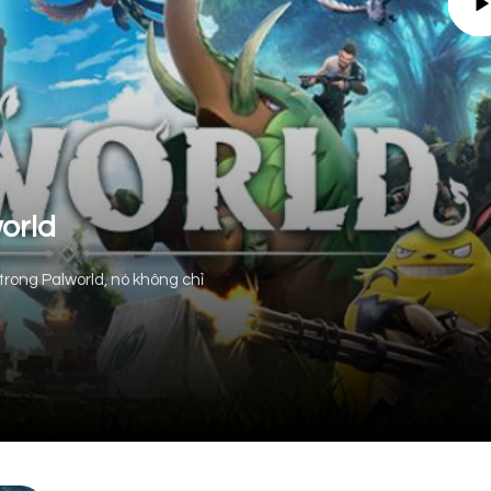
orld
rong Palworld, nó không chỉ