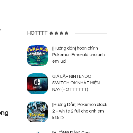
p
HOTTTT 🔥🔥🔥🔥
[Hướng dẫn] hoàn chỉnh
Pokemon Emerald cho anh
em lười
GIẢ LẬP NINTENDO
SWITCH OK NHẤT HIỆN
NAY (HOTTTTTT)
[Hướng Dẫn] Pokemon black
2 – white 2 full cho anh em
ong
lười :D
[HƯỚNG DẪN] Chơi