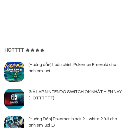
HOTTTT 🔥🔥🔥🔥
[Hướng dẫn] hoàn chỉnh Pokemon Emerald cho
anh em lười
GIẢ LẬP NINTENDO SWITCH OK NHẤT HIỆN NAY
(HOTTTTTT)
[Hướng Dẫn] Pokemon black 2 – white 2 full cho
anh em lười :D