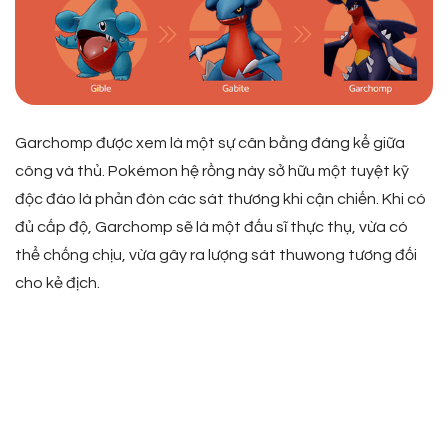
Garchomp được xem là một sự cân bằng đáng kể giữa
công và thủ. Pokémon hệ rồng này sở hữu một tuyệt kỹ
độc đáo là phản đòn các sát thương khi cận chiến. Khi có
đủ cấp độ, Garchomp sẽ là một đấu sĩ thực thụ, vừa có
thể chống chịu, vừa gây ra lượng sát thuwong tương đối
cho kẻ địch.