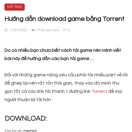
HỖ TRỢ
Hướng dẫn download game bằng Torrent
11/07/2021
7739 lượt xem
0
Do có nhiều bạn chưa biết cách tải game nên mình viết
bài này để hướng dẫn các bạn tải game …
Đối với những game nặng yêu cầu phải tải nhiều part về rồi
để ghép lại nên rất tốn thời gian, thay vào đó mình thu
gọn tất cả các link tải thành 1 đường link
Torrent
để mọi
người thuận lợi tải hơn