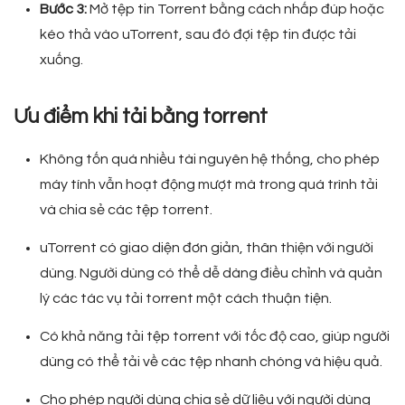
Bước 3:
Mở tệp tin Torrent bằng cách nhấp đúp hoặc
kéo thả vào uTorrent, sau đó đợi tệp tin được tải
xuống.
Ưu điểm khi tải bằng torrent
Không tốn quá nhiều tài nguyên hệ thống, cho phép
máy tính vẫn hoạt động mượt mà trong quá trình tải
và chia sẻ các tệp torrent.
uTorrent có giao diện đơn giản, thân thiện với người
dùng. Người dùng có thể dễ dàng điều chỉnh và quản
lý các tác vụ tải torrent một cách thuận tiện.
Có khả năng tải tệp torrent với tốc độ cao, giúp người
dùng có thể tải về các tệp nhanh chóng và hiệu quả.
Cho phép người dùng chia sẻ dữ liệu với người dùng