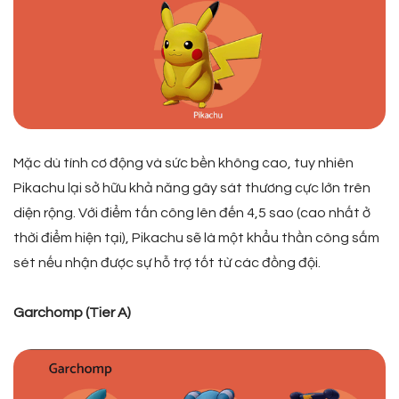
Mặc dù tính cơ động và sức bền không cao, tuy nhiên
Pikachu lại sở hữu khả năng gây sát thương cực lớn trên
diện rộng. Với điểm tấn công lên đến 4,5 sao (cao nhất ở
thời điểm hiện tại), Pikachu sẽ là một khẩu thần công sấm
sét nếu nhận được sự hỗ trợ tốt từ các đồng đội.
Garchomp (Tier A)