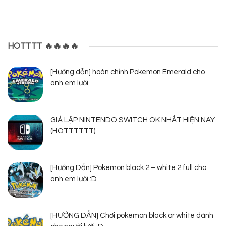
HOTTTT 🔥🔥🔥🔥
[Hướng dẫn] hoàn chỉnh Pokemon Emerald cho
anh em lười
GIẢ LẬP NINTENDO SWITCH OK NHẤT HIỆN NAY
(HOTTTTTT)
[Hướng Dẫn] Pokemon black 2 – white 2 full cho
anh em lười :D
[HƯỚNG DẪN] Chơi pokemon black or white dành