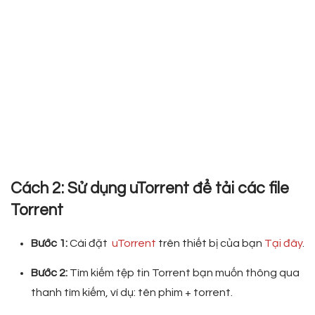
Cách 2: Sử dụng uTorrent để tải các file
Torrent
Bước 1:
Cài đặt
uTorrent
trên thiết bị của bạn
Tại đây
.
Bước 2:
Tìm kiếm tệp tin Torrent bạn muốn thông qua
thanh tìm kiếm, ví dụ: tên phim + torrent.