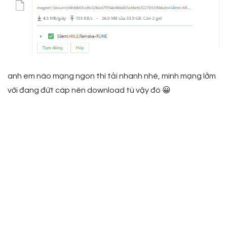
anh em nào mạng ngon thì tải nhanh nhé, mình mạng lởm
với đang đứt cáp nên download tù vậy đó 😀