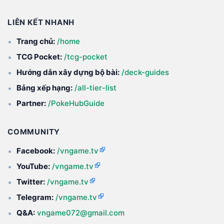
LIÊN KẾT NHANH
Trang chủ:
/home
TCG Pocket:
/tcg-pocket
Hướng dẫn xây dựng bộ bài:
/deck-guides
Bảng xếp hạng:
/all-tier-list
Partner:
/PokeHubGuide
COMMUNITY
Facebook:
/vngame.tv
YouTube:
/vngame.tv
Twitter:
/vngame.tv
Telegram:
/vngame.tv
Q&A:
vngame072@gmail.com