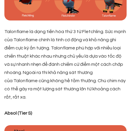
Talonflame là dạng tiến hóa thứ 3 từ Fletchling. Sức mạnh
của Talonflame chính là tính cơ động và khả năng ghi
điểm cực kỳ ấn tượng. Talonflame phù hợp với nhiều loại
chiến thuật khác nhau nhưng chủ yếu là dựa vào tốc độ
và sự nhanh nhẹn để đánh chiếm cứ điểm một cách chớp
nhoáng. Ngoài ra thì khả năng sát thương
của Talonflame cũng không hề tầm thường. Chú chim này
có thể gây ra một lượng sát thương lớn từ khoảng cách
rất, rất xa.
Absol (Tier S)