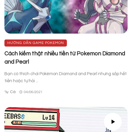
HƯỚNG DẪN GAME POKEMON
Cách kiếm thật nhiều tiền từ Pokemon Diamond
and Pearl
Bạn có thích chơi Pokémon Diamond and Pearl nhưng sắp hết
tiền hoặc tự hỏi ...
Cá
By
04/06/2021