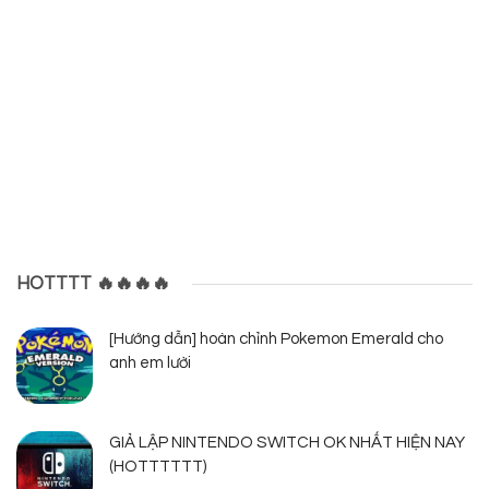
HOTTTT 🔥🔥🔥🔥
[Hướng dẫn] hoàn chỉnh Pokemon Emerald cho
anh em lười
GIẢ LẬP NINTENDO SWITCH OK NHẤT HIỆN NAY
(HOTTTTTT)