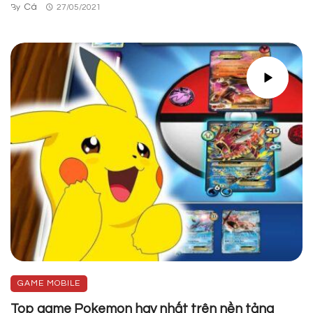
Cá
By
27/05/2021
GAME MOBILE
Top game Pokemon hay nhất trên nền tảng