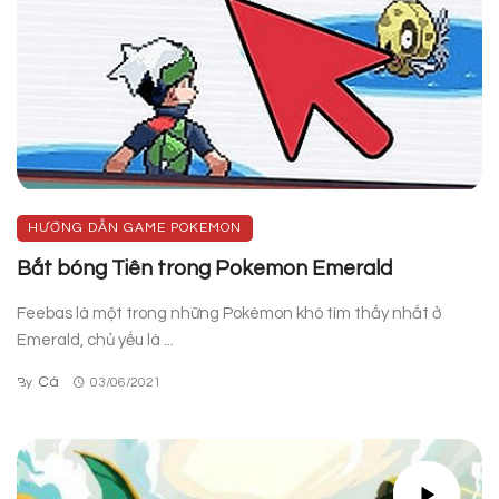
HƯỚNG DẪN GAME POKEMON
Bắt bóng Tiên trong Pokemon Emerald
Feebas là một trong những Pokémon khó tìm thấy nhất ở
Emerald, chủ yếu là ...
Cá
By
03/06/2021