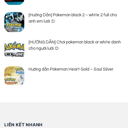
[Hướng Dẫn] Pokemon black 2 – white 2 full cho
anh em lười :D
[HƯỚNG DẪN] Chơi pokemon black or white dành
cho người lười :D
Hướng dẫn Pokemon Heart Gold – Soul Silver
LIÊN KẾT NHANH