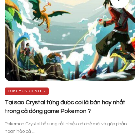
POKEMON CENTER
Tại sao Crystal từng được coi là bản hay nhất
trong cả dòng game Pokemon ?
Pokemon Crystal bổ sung rất nhiều cơ chế mới và góp phần
hoàn hảo cả ...